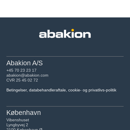
Abakion A/S
+45 70 23 23 17
abakion@abakion.com
CVR 25 45 02 72
Betingelser, databehandleraftale, cookie- og privatlivs-politik
København
Vibenshuset
Lyngbyvej 2
2100 København Ø