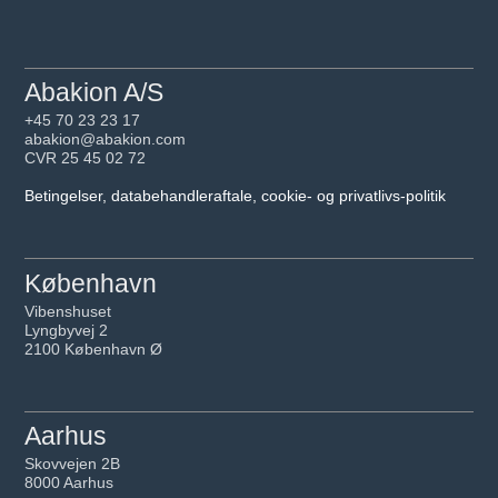
Abakion A/S
+45 70 23 23 17
abakion@abakion.com
CVR 25 45 02 72
Betingelser, databehandleraftale, cookie- og privatlivs-politik
København
Vibenshuset
Lyngbyvej 2
2100 København Ø
Aarhus
Skovvejen 2B
8000 Aarhus