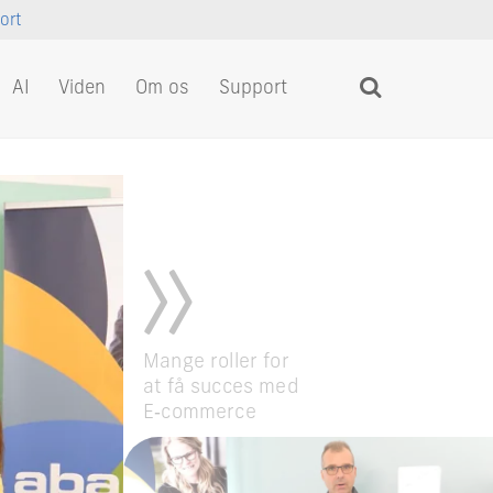
ort
AI
Viden
Om os
Support
Mange roller for
at få succes med
E‑commerce