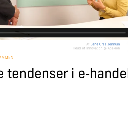
Af
Lene Graa Jennum
Head of Innovation @ Abakion
SAMMEN
e tendenser i e‑hande