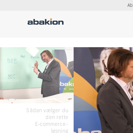
Ab
Sådan vælger du
den rette
E‑commerce-
løsning