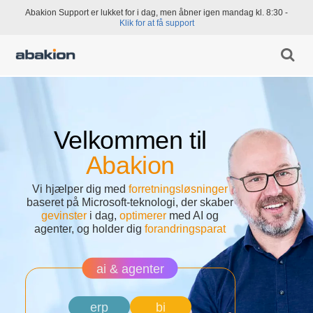
Abakion Support er lukket for i dag, men åbner igen mandag kl. 8:30 -
Klik for at få support
Velkommen til
Abakion
Vi hjælper dig med
forretnings­løsninger
baseret på Microsoft-teknologi, der skaber
gevinster
i dag,
optimerer
med AI og
agenter, og holder dig
forandrings­parat
ai & agenter
erp
bi