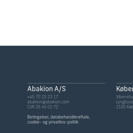
Abakion A/S
Købe
+45 70 23 23 17
Vibenshu
abakion@abakion.com
Lyngbyve
CVR 25 45 02 72
2100 Kø
Betingelser, databehandleraftale,
cookie- og privatlivs-politik