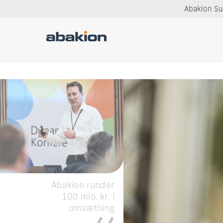
Abakion Sup
Abakion runder
100 mio. kr. i
omsætning