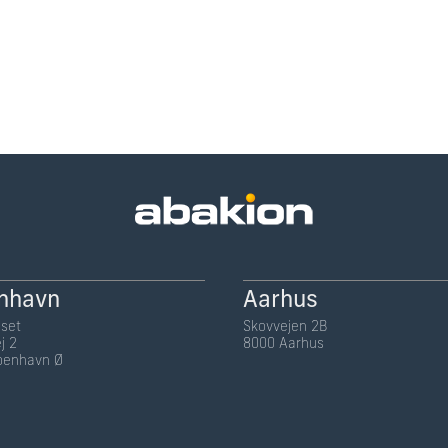
nhavn
Aarhus
set
Skovvejen 2B
j 2
8000 Aarhus
benhavn Ø