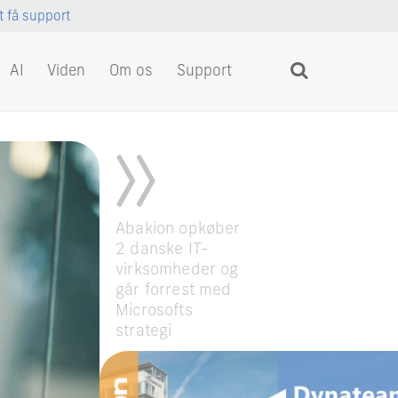
at få support
AI
Viden
Om os
Support
Abakion opkøber
2 danske IT-
virksomheder og
går forrest med
Microsofts
strategi