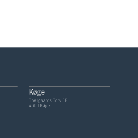
Køge
Theilgaards Torv 1E
4600 Køge