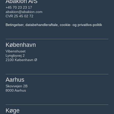
Abakion A/S
+45 70 23 23 17
abakion@abakion.com
CVR 25 45 02 72
Betingelser, databehandleraftale, cookie- og privatlivs-politik
København
Vibenshuset
Lyngbyvej 2
2100 København Ø
Aarhus
Skovvejen 2B
8000 Aarhus
Køge