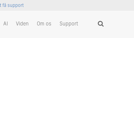
at få support
AI
Viden
Om os
Support