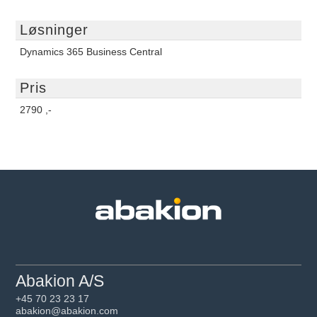
Løsninger
Dynamics 365 Business Central
Pris
2790 ,-
Abakion A/S
+45 70 23 23 17
abakion@abakion.com