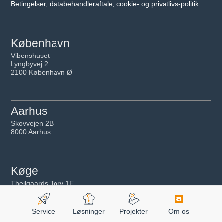
Betingelser, databehandleraftale, cookie- og privatlivs-politik
København
Vibenshuset
Lyngbyvej 2
2100 København Ø
Aarhus
Skovvejen 2B
8000 Aarhus
Køge
Theilgaards Torv 1E
4600 Køge
Service
Løsninger
Projekter
Om os